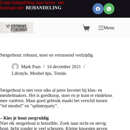
Ga
Gratis behandeling naar keuze met
naar
kortingscode;
BEHANDELING
de
inhoud
Menu
Winkelwagen
Steigerhout: robuust, stoer en verrassend veelzijdig
Mark Paas
14 december 2021
Lifestyle
,
Meubel tips
,
Trends
Steigerhout is niet voor niks al jaren favoriet bij klus- en
meubelmakers. Het is goedkoop, stoer en je kunt er eindeloos
mee variëren. Maar goed gebruik maakt het verschil tussen
“tof meubel” en “splinterparty”.
– Kies je hout zorgvuldig
Niet elk steigerhout is hetzelfde. Zoek naar recht en stevig
hout, liefst zonder te veel scheuren. Kleine knoesten geven