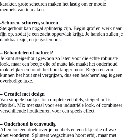
karakter, grote scheuren maken het lastig om er mooie
meubels van te maken.
-Schuren, schuren, schuren
Steigerhout kan nogal splinterig zijn. Begin grof en werk naar
fijn op, zodat je een zacht oppervlak krijgt. Je handen zullen je
dankbaar zijn, en je gasten ook.
– Behandelen of naturel?
Je kunt steigerhout gewoon zo laten voor die echte robuuste
look, maar een beetje olie of matte lak maakt het onderhoud
makkelijker en houdt het hout langer mooi. Regen en zon
kunnen het hout snel vergrijzen, dus een beschermlaag is geen
overbodige luxe.
– Creatief met design
Van simpele bankjes tot complete eettafels, steigerhout is
flexibel. Mix met staal voor een industriële look, of combineer
verschillende houtkleuren voor een speels effect.
– Onderhoud is eenvoudig
Af en toe een doek over je meubels en een likje olie of wax
doet wonderen. Splinters wegschuren hoort erbij, maar met