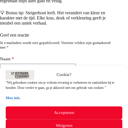
regelmaat blijft alles glad en veilig.
💡 Bonus tip: Steigerhout leeft. Het verandert van kleur en
karakter met de tijd. Elke kras, deuk of verkleuring geeft je
meubel een uniek verhaal.
Geef een reactie
Je e-mailadres wordt niet gepubliceerd.
Vereiste velden zijn gemarkeerd
met
*
Naam
*
Cookie?
E-mail
*
“Wij gebruiken cookies om je website-ervaring te verbeteren en statistieken bij te
houden. Door verder te gaan, ga je akkoord met ons gebruik van cookies.”
Meer info.
Site
Accepteren
Reactie toevoegen
*
Weigeren