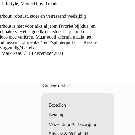
Lifestyle
,
Meubel tips
,
Trends
erhout: robuust, stoer en verrassend veelzijdig
erhout is niet voor niks al jaren favoriet bij klus- en
lmakers. Het is goedkoop, stoer en je kunt er
loos mee variëren. Maar goed gebruik maakt het
hil tussen “tof meubel” en “splinterparty”. – Kies je
zorgvuldigNiet elk…
Mark Paas
14 december 2021
Klantenservice
Bestellen
Betaling
Verzending & Bezorging
Privacy & Veiligheid