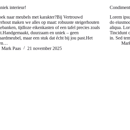
niek interieur!
Condiment
ek naar meubels met karakter?Bij Vertrouwd
Lorem ipsum
erhout maken we alles op maat: robuuste steigerhouten
do eiusmod
ebanken, tijdloze eikenkasten of een tafel precies zoals
aliqua. Lor
ilt.Handgemaakt, duurzaam en uniek – geen
Tincidunt 
aardmeubel, maar een stuk dat écht bij jou past.Het
in. Sed te
ren…
Mar
Mark Paas
21 november 2025