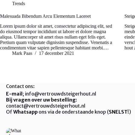
Trends
Malesuada Bibendum Arcu Elementum Laoreet
Steig
Lorem ipsum dolor sit amet, consectetur adipiscing elit, sed
Steig
do eiusmod tempor incididunt ut labore et dolore magna
meube
aliqua. Ullamcorper sit amet risus nullam eget felis eget.
einde
Pretium quam vulputate dignissim suspendisse. Venenatis a
versc
condimentum vitae sapien pellentesque habitant morbi.…
hout 
Mark Paas
17 december 2021
Contact ons:
E-mail
; info@vertrouwdsteigerhout.nl
Bij vragen over uw bestelling:
contact@vertrouwdsteigerhout.nl
Of
Whatsapp
ons via de onderstaande knop (
SNELST
!)