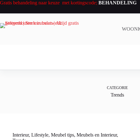
Ga
Gratis behandeling naar keuze met kortingscode;
BEHANDELING
naar
de
inhoud
WOON
CATEGORIE
Trends
Interieur
,
Lifestyle
,
Meubel tips
,
Meubels en Interieur
,