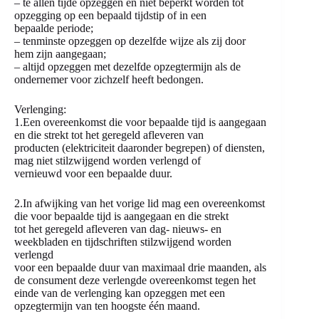
– te allen tijde opzeggen en niet beperkt worden tot
opzegging op een bepaald tijdstip of in een
bepaalde periode;
– tenminste opzeggen op dezelfde wijze als zij door
hem zijn aangegaan;
– altijd opzeggen met dezelfde opzegtermijn als de
ondernemer voor zichzelf heeft bedongen.
Verlenging:
1.Een overeenkomst die voor bepaalde tijd is aangegaan
en die strekt tot het geregeld afleveren van
producten (elektriciteit daaronder begrepen) of diensten,
mag niet stilzwijgend worden verlengd of
vernieuwd voor een bepaalde duur.
2.In afwijking van het vorige lid mag een overeenkomst
die voor bepaalde tijd is aangegaan en die strekt
tot het geregeld afleveren van dag- nieuws- en
weekbladen en tijdschriften stilzwijgend worden
verlengd
voor een bepaalde duur van maximaal drie maanden, als
de consument deze verlengde overeenkomst tegen het
einde van de verlenging kan opzeggen met een
opzegtermijn van ten hoogste één maand.