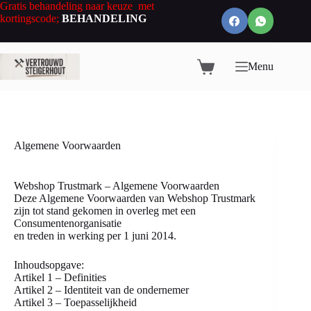
Ga
Gratis behandeling naar keuze met
naar
kortingscode;
BEHANDELING
de
inhoud
Menu
Winkelwagen
Algemene Voorwaarden
Webshop Trustmark – Algemene Voorwaarden
Deze Algemene Voorwaarden van Webshop Trustmark
zijn tot stand gekomen in overleg met een
Consumentenorganisatie
en treden in werking per 1 juni 2014.
Inhoudsopgave:
Artikel 1 – Definities
Artikel 2 – Identiteit van de ondernemer
Artikel 3 – Toepasselijkheid