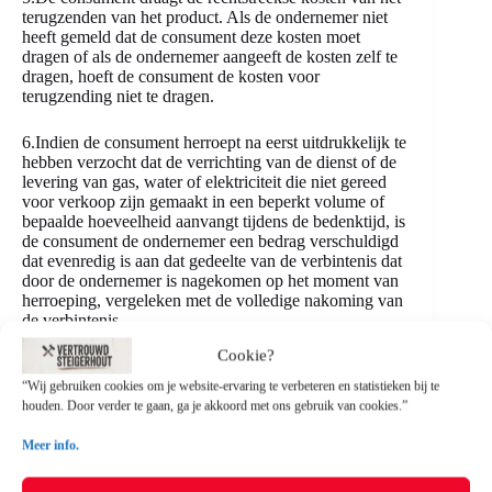
terugzenden van het product. Als de ondernemer niet
heeft gemeld dat de consument deze kosten moet
dragen of als de ondernemer aangeeft de kosten zelf te
dragen, hoeft de consument de kosten voor
terugzending niet te dragen.
6.Indien de consument herroept na eerst uitdrukkelijk te
hebben verzocht dat de verrichting van de dienst of de
levering van gas, water of elektriciteit die niet gereed
voor verkoop zijn gemaakt in een beperkt volume of
bepaalde hoeveelheid aanvangt tijdens de bedenktijd, is
de consument de ondernemer een bedrag verschuldigd
dat evenredig is aan dat gedeelte van de verbintenis dat
door de ondernemer is nagekomen op het moment van
herroeping, vergeleken met de volledige nakoming van
de verbintenis.
Cookie?
7.De consument draagt geen kosten voor de uitvoering
van diensten of de levering van water, gas of
“Wij gebruiken cookies om je website-ervaring te verbeteren en statistieken bij te
elektriciteit, die niet gereed voor verkoop zijn gemaakt
houden. Door verder te gaan, ga je akkoord met ons gebruik van cookies.”
in een beperkt volume of hoeveelheid, of tot levering
van stadsverwarming, indien:
Meer info.
A: de ondernemer de consument de wettelijk verplichte