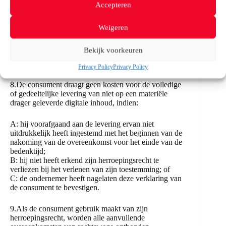
Accepteren
informatie over het herroepingsrecht, de
kostenvergoeding bij herroeping of het modelformulier
voor herroeping niet heeft verstrekt, of;
Weigeren
B: de consument niet uitdrukkelijk om de aanvang van
de uitvoering van de dienst of levering van gas,
Bekijk voorkeuren
water, elektriciteit of stadsverwarming tijdens de
bedenktijd heeft verzocht.
Privacy Policy
Privacy Policy
8.De consument draagt geen kosten voor de volledige
of gedeeltelijke levering van niet op een materiële
drager geleverde digitale inhoud, indien:
A: hij voorafgaand aan de levering ervan niet
uitdrukkelijk heeft ingestemd met het beginnen van de
nakoming van de overeenkomst voor het einde van de
bedenktijd;
B: hij niet heeft erkend zijn herroepingsrecht te
verliezen bij het verlenen van zijn toestemming; of
C: de ondernemer heeft nagelaten deze verklaring van
de consument te bevestigen.
9.Als de consument gebruik maakt van zijn
herroepingsrecht, worden alle aanvullende