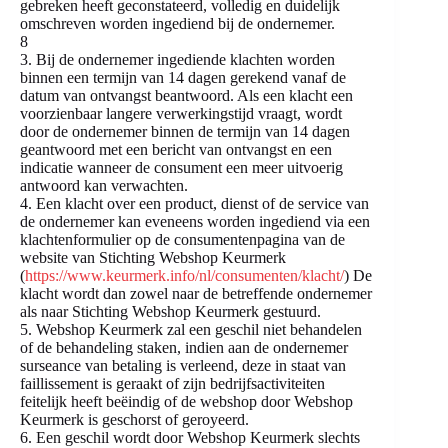
gebreken heeft geconstateerd, volledig en duidelijk
omschreven worden ingediend bij de ondernemer.
8
3. Bij de ondernemer ingediende klachten worden
binnen een termijn van 14 dagen gerekend vanaf de
datum van ontvangst beantwoord. Als een klacht een
voorzienbaar langere verwerkingstijd vraagt, wordt
door de ondernemer binnen de termijn van 14 dagen
geantwoord met een bericht van ontvangst en een
indicatie wanneer de consument een meer uitvoerig
antwoord kan verwachten.
4. Een klacht over een product, dienst of de service van
de ondernemer kan eveneens worden ingediend via een
klachtenformulier op de consumentenpagina van de
website van Stichting Webshop Keurmerk
(
https://www.keurmerk.info/nl/consumenten/klacht/
) De
klacht wordt dan zowel naar de betreffende ondernemer
als naar Stichting Webshop Keurmerk gestuurd.
5. Webshop Keurmerk zal een geschil niet behandelen
of de behandeling staken, indien aan de ondernemer
surseance van betaling is verleend, deze in staat van
faillissement is geraakt of zijn bedrijfsactiviteiten
feitelijk heeft beëindig of de webshop door Webshop
Keurmerk is geschorst of geroyeerd.
6. Een geschil wordt door Webshop Keurmerk slechts