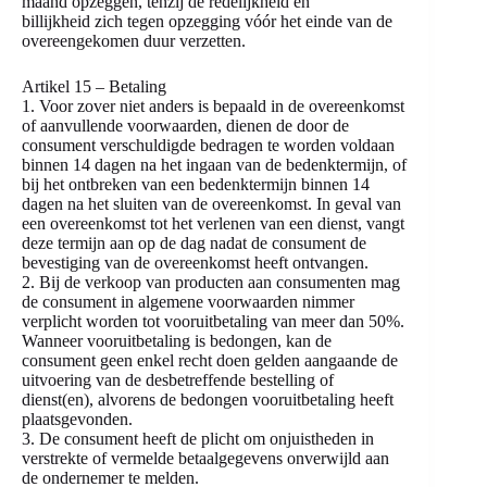
maand opzeggen, tenzij de redelijkheid en
billijkheid zich tegen opzegging vóór het einde van de
overeengekomen duur verzetten.
Artikel 15 – Betaling
1. Voor zover niet anders is bepaald in de overeenkomst
of aanvullende voorwaarden, dienen de door de
consument verschuldigde bedragen te worden voldaan
binnen 14 dagen na het ingaan van de bedenktermijn, of
bij het ontbreken van een bedenktermijn binnen 14
dagen na het sluiten van de overeenkomst. In geval van
een overeenkomst tot het verlenen van een dienst, vangt
deze termijn aan op de dag nadat de consument de
bevestiging van de overeenkomst heeft ontvangen.
2. Bij de verkoop van producten aan consumenten mag
de consument in algemene voorwaarden nimmer
verplicht worden tot vooruitbetaling van meer dan 50%.
Wanneer vooruitbetaling is bedongen, kan de
consument geen enkel recht doen gelden aangaande de
uitvoering van de desbetreffende bestelling of
dienst(en), alvorens de bedongen vooruitbetaling heeft
plaatsgevonden.
3. De consument heeft de plicht om onjuistheden in
verstrekte of vermelde betaalgegevens onverwijld aan
de ondernemer te melden.