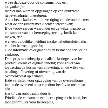
wijze dat deze door de consument op een
toegankelijke
manier kan worden opgeslagen op een duurzame
gegevensdrager, meesturen:
A:het bezoekadres van de vestiging van de ondernemer
waar de consument met klachten terecht kan;
B:de voorwaarden waaronder en de wijze waarop de
consument van het herroepingsrecht gebruik kan
maken, dan
wel een duidelijke melding inzake het uitgesloten zijn
van het herroepingsrecht;
C:de informatie over garanties en bestaande service na
aankoop;
D:de prijs met inbegrip van alle belastingen van het
product, dienst of digitale inhoud; voor zover van
toepassing de kosten van aflevering; en de wijze van
betaling, aflevering of uitvoering van de
overeenkomst op afstand;
E:de vereisten voor opzegging van de overeenkomst
indien de overeenkomst een duur heeft van meer dan
één
jaar of van onbepaalde duur is;
F:indien de consument een herroepingsrecht heeft, het
modelformulier voor herroeping.