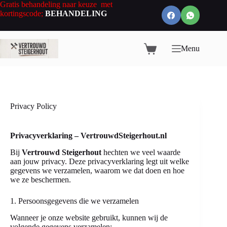
Ga
Gratis behandeling naar keuze met
naar
kortingscode;
BEHANDELING
de
inhoud
Menu
Winkelwagen
Privacy Policy
Privacyverklaring – VertrouwdSteigerhout.nl
Bij
Vertrouwd Steigerhout
hechten we veel waarde
aan jouw privacy. Deze privacyverklaring legt uit welke
gegevens we verzamelen, waarom we dat doen en hoe
we ze beschermen.
1. Persoonsgegevens die we verzamelen
Wanneer je onze website gebruikt, kunnen wij de
volgende gegevens verzamelen: