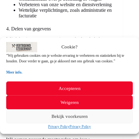
Verbeteren van onze website en dienstverlening
Wettelijke verplichtingen, zoals administratie en
facturatie
4. Delen van gegevens
Wij delen jouw gegevens niet met derden, behalve:
Cookie?
Voor het uitvoeren van een bestelling (bijv.
“Wij gebruiken cookies om je website-ervaring te verbeteren en statistieken bij te
bezorgdiensten)
houden. Door verder te gaan, ga je akkoord met ons gebruik van cookies.”
Indien wettelijk verplicht
Meer info.
5. Cookies
Onze website gebruikt cookies voor:
Accepteren
Functionele doeleinden en verbetering van
Weigeren
gebruikerservaring
Analyse van websitegebruik (via Google
Analytics, alleen na jouw toestemming)
Bekijk voorkeuren
Privacy Policy
Privacy Policy
6. Beveiliging