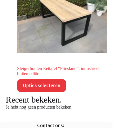
op
de
productpagina
Steigerhouten Eettafel “Friesland”, industrieel.
buiten editie
Dit
Opties selecteren
product
heeft
meerdere
Recent bekeken.
variaties.
Je hebt nog geen producten bekeken.
Deze
optie
kan
gekozen
Contact ons:
worden