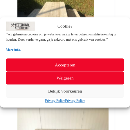
Cookie?
“Wij gebruiken cookies om je website-ervaring te verbeteren en statistieken bij te
houden. Door verder te gaan, ga je akkoord met ons gebruik van cookies.”
Meer info.
Steigerhouten Picknicktafel “Gelderland”
Accepteren
Dit
Opties selecteren
product
Weigeren
heeft
meerdere
Bekijk voorkeuren
variaties.
Deze
Save to Wishlist
Privacy Policy
Privacy Policy
optie
kan
gekozen
worden
op
de