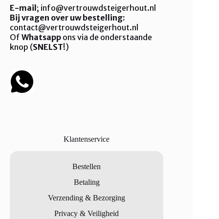
E-mail
; info@vertrouwdsteigerhout.nl
op
Bij vragen over uw bestelling:
de
productpagina
contact@vertrouwdsteigerhout.nl
Of
Whatsapp
ons via de onderstaande
knop (
SNELST
!)
Klantenservice
Bestellen
Betaling
Verzending & Bezorging
Privacy & Veiligheid