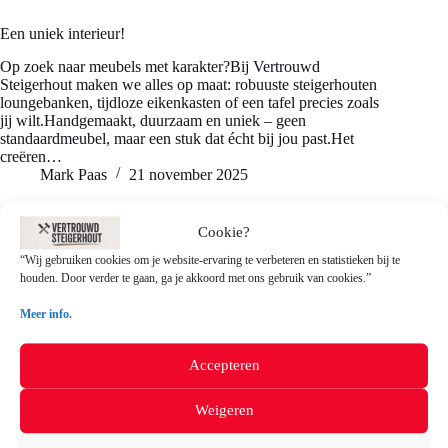
Een uniek interieur!
Op zoek naar meubels met karakter?Bij Vertrouwd
Steigerhout maken we alles op maat: robuuste steigerhouten
loungebanken, tijdloze eikenkasten of een tafel precies zoals
jij wilt.Handgemaakt, duurzaam en uniek – geen
standaardmeubel, maar een stuk dat écht bij jou past.Het
creëren…
Mark Paas
21 november 2025
Cookie?
“Wij gebruiken cookies om je website-ervaring te verbeteren en statistieken bij te
Contact ons:
houden. Door verder te gaan, ga je akkoord met ons gebruik van cookies.”
E-mail
; info@vertrouwdsteigerhout.nl
Meer info.
Bij vragen over uw bestelling:
contact@vertrouwdsteigerhout.nl
Of
Whatsapp
ons via de onderstaande
Accepteren
knop (
SNELST
!)
Weigeren