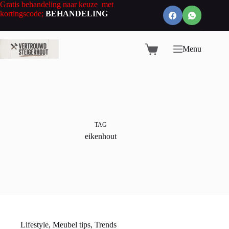
Ga
Gratis behandeling naar keuze met
naar
kortingscode;
BEHANDELING
de
inhoud
Menu
Winkelwagen
TAG
eikenhout
Lifestyle
,
Meubel tips
,
Trends