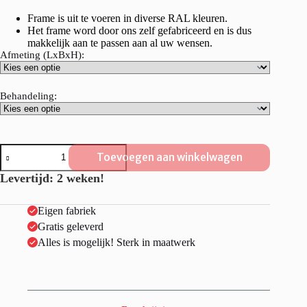
Frame is uit te voeren in diverse RAL kleuren.
Het frame word door ons zelf gefabriceerd en is dus
makkelijk aan te passen aan al uw wensen.
Afmeting (LxBxH):
Behandeling:
Steigerhouten
Toevoegen aan winkelwagen
Sidetable
"Flevoland"
Levertijd: 2 weken!
industrieel.
aantal
Eigen fabriek
Gratis geleverd
Alles is mogelijk! Sterk in maatwerk