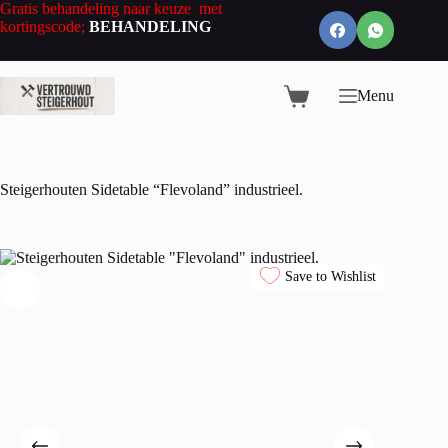
Ga
Gratis behandeling naar keuze met
naar
kortingscode;
BEHANDELING
de
inhoud
Menu
Winkelwagen
Steigerhouten Sidetable “Flevoland” industrieel.
Save to Wishlist