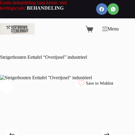
Ga
Gratis behandeling naar keuze met
naar
kortingscode;
BEHANDELING
de
inhoud
Menu
Winkelwagen
Steigerhouten Eettafel “Overijssel” industrieel
Save to Wishlist