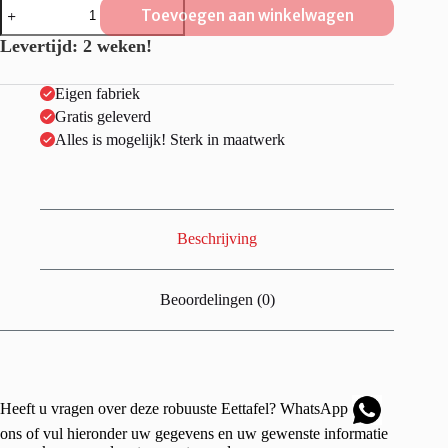
Steigerhouten
Toevoegen aan winkelwagen
Eettafel
"Overijssel"
Levertijd: 2 weken!
industrieel
aantal
Eigen fabriek
Gratis geleverd
Alles is mogelijk! Sterk in maatwerk
Beschrijving
Beoordelingen (0)
Heeft u vragen over deze robuuste Eettafel?
WhatsApp
ons of vul hieronder uw gegevens en uw gewenste informatie