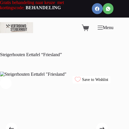
Ga
Gratis behandeling naar keuze met
naar
kortingscode;
BEHANDELING
de
inhoud
Menu
Winkelwagen
Steigerhouten Eettafel “Friesland”
Save to Wishlist