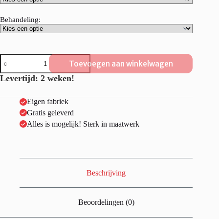
Behandeling:
Steigerhouten
Toevoegen aan winkelwagen
Eettafel
"Friesland"
Levertijd: 2 weken!
aantal
Eigen fabriek
Gratis geleverd
Alles is mogelijk! Sterk in maatwerk
Beschrijving
Beoordelingen (0)