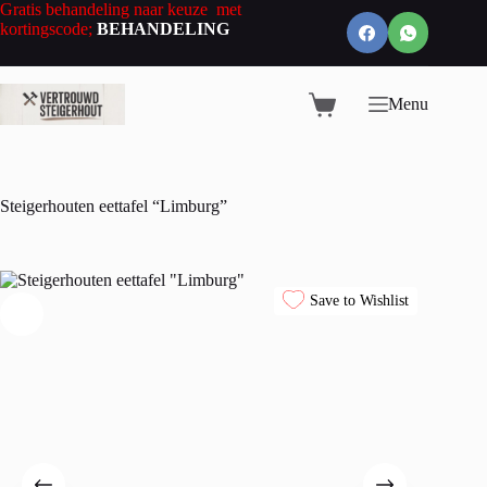
Ga
Gratis behandeling naar keuze met
naar
kortingscode;
BEHANDELING
de
inhoud
Menu
Winkelwagen
Steigerhouten eettafel “Limburg”
Save to Wishlist