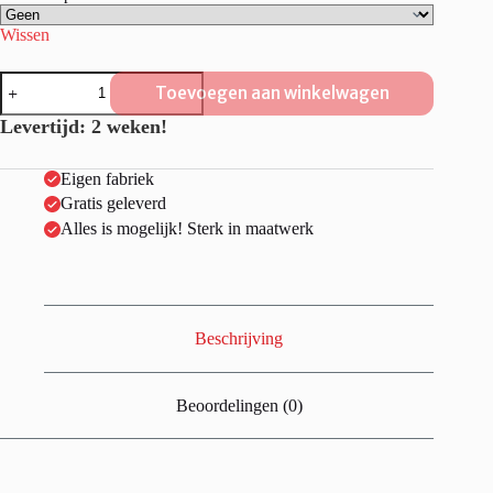
Wissen
Steigerhouten
Toevoegen aan winkelwagen
eettafel
"Limburg"
Levertijd: 2 weken!
aantal
Eigen fabriek
Gratis geleverd
Alles is mogelijk! Sterk in maatwerk
Beschrijving
Beoordelingen (0)