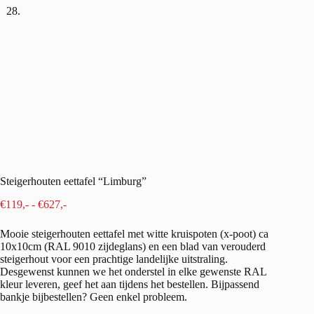
Steigerhouten eettafel “Limburg”
Prijsklasse:
€
119,-
-
€
627,-
€119,-
tot
Mooie steigerhouten eettafel met witte kruispoten (x-poot) ca
€627,-
10x10cm (RAL 9010 zijdeglans) en een blad van verouderd
steigerhout voor een prachtige landelijke uitstraling.
Desgewenst kunnen we het onderstel in elke gewenste RAL
kleur leveren, geef het aan tijdens het bestellen. Bijpassend
bankje bijbestellen? Geen enkel probleem.