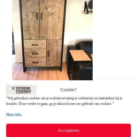
Cookie?
Steigerhouten Wandkast “Overijssel 2.0”
“Wij gebruiken cookies om je website-ervaring te verbeteren en statistieken bij te
houden. Door verder te gaan, ga je akkoord met ons gebruik van cookies.”
Dit
Opties selecteren
product
Meer info.
heeft
Contact ons:
meerdere
E-mail
; info@vertrouwdsteigerhout.nl
variaties.
Accepteren
Deze
Bij vragen over uw bestelling: