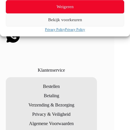
optie
contact@vertrouwdsteigerhout.nl
Weigeren
kan
Of
Whatsapp
ons via de onderstaande
gekozen
knop (
SNELST
!)
worden
Bekijk voorkeuren
op
de
Privacy Policy
Privacy Policy
productpagina
Klantenservice
Bestellen
Betaling
Verzending & Bezorging
Privacy & Veiligheid
Algemene Voorwaarden