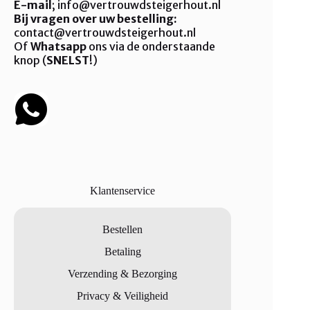
E-mail
; info@vertrouwdsteigerhout.nl
variaties.
Deze
Bij vragen over uw bestelling:
optie
contact@vertrouwdsteigerhout.nl
kan
Of
Whatsapp
ons via de onderstaande
gekozen
knop (
SNELST
!)
worden
op
de
productpagina
Klantenservice
Bestellen
Betaling
Verzending & Bezorging
Privacy & Veiligheid