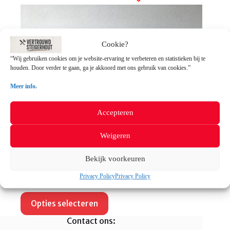
optie
kan
gekozen
worden
op
Cookie?
de
“Wij gebruiken cookies om je website-ervaring te verbeteren en statistieken bij te
productpagina
houden. Door verder te gaan, ga je akkoord met ons gebruik van cookies.”
Meer info.
Accepteren
Weigeren
Bekijk voorkeuren
Privacy Policy
Privacy Policy
Steigerhouten Salontafel “Zeeland”
Dit
Opties selecteren
product
heeft
Contact ons:
meerdere